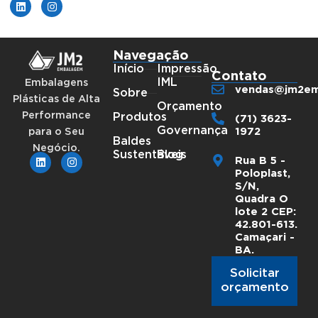
Navegação
Início
Impressão
Contato
IML
Embalagens
vendas@jm2em
Sobre
Plásticas de Alta
Orçamento
Performance
(71) 3623-
Produtos
1972
Governança
para o Seu
Baldes
Negócio.
Sustentáveis
Blog
Rua B 5 -
Poloplast,
S/N,
Quadra O
lote 2 CEP:
42.801-613.
Camaçari -
BA.
Solicitar
orçamento