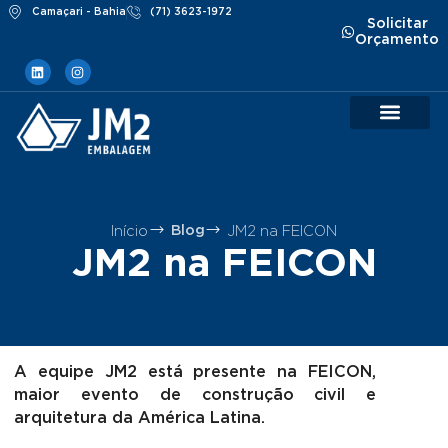
Camaçari - Bahia
(71) 3623-1972
Solicitar
Orçamento
Baldes Sustentá
Impressão IML
Início
JM2 na FEICON
Blog
JM2 na FEICON
A equipe JM2 está presente na FEICON,
maior evento de construção civil e
arquitetura da América Latina.