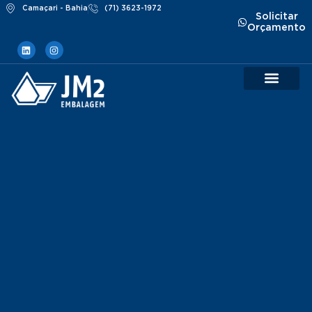
Camaçari - Bahia
(71) 3623-1972
Solicitar
Orçamento
Baldes Sustentá
Impressão IML