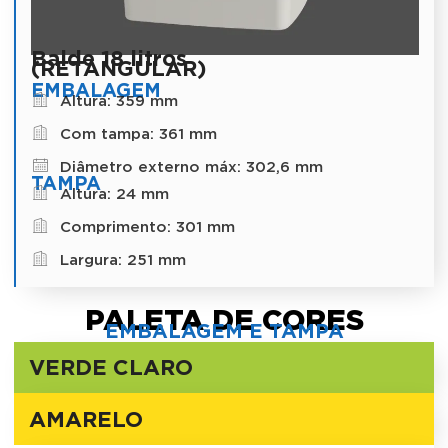
Balde 18 litros
(RETANGULAR)
EMBALAGEM
Altura: 359 mm
Com tampa: 361 mm
Diâmetro externo máx: 302,6 mm
TAMPA
Altura: 24 mm
Comprimento: 301 mm
Largura: 251 mm
PALETA DE CORES
EMBALAGEM E TAMPA
VERDE CLARO
AMARELO