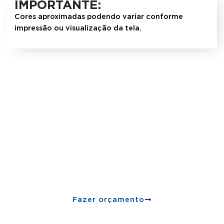
IMPORTANTE:
Cores aproximadas podendo variar conforme
impressão ou visualização da tela.
Na
JM2
, investimos em tecnologia para garantir que
nossos baldes com resinas recicladas atendam
aos
mais altos padrões de segurança, vedação e
resistência
.
Entre em contato e conheça soluções
sustentáveis para a sua empresa!
Fazer orçamento