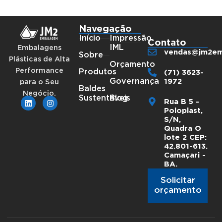
Navegação
Início
Impressão
Contato
IML
Embalagens
vendas@jm2em
Sobre
Plásticas de Alta
Orçamento
Performance
(71) 3623-
Produtos
1972
Governança
para o Seu
Baldes
Negócio.
Sustentáveis
Blog
Rua B 5 -
Poloplast,
S/N,
Quadra O
lote 2 CEP:
42.801-613.
Camaçari -
BA.
Solicitar
orçamento