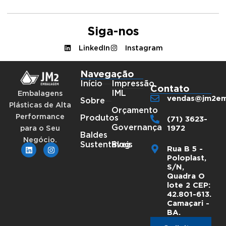
Siga-nos
LinkedIn
Instagram
Navegação
Início
Impressão
Contato
IML
Embalagens
vendas@jm2em
Sobre
Plásticas de Alta
Orçamento
Performance
(71) 3623-
Produtos
1972
Governança
para o Seu
Baldes
Negócio.
Sustentáveis
Blog
Rua B 5 -
Poloplast,
S/N,
Quadra O
lote 2 CEP:
42.801-613.
Camaçari -
BA.